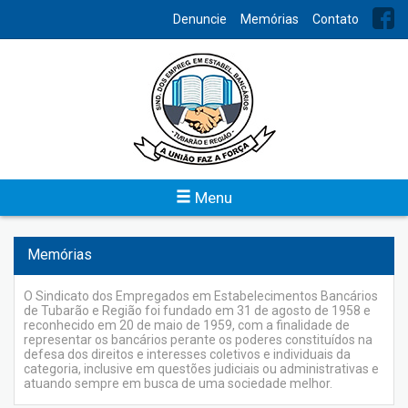
INDEX
Denuncie
Memórias
Contato
Balanços
Para conhecimento de todos, o Sindicato dos Bancários de
Tubarão e Região disponibiliza o acesso do levantamento
contábil trimestral e anual da entidade.
Veja
Menu
Memórias
O Sindicato dos Empregados em Estabelecimentos Bancários
de Tubarão e Região foi fundado em 31 de agosto de 1958 e
reconhecido em 20 de maio de 1959, com a finalidade de
representar os bancários perante os poderes constituídos na
defesa dos direitos e interesses coletivos e individuais da
categoria, inclusive em questões judiciais ou administrativas e
atuando sempre em busca de uma sociedade melhor.