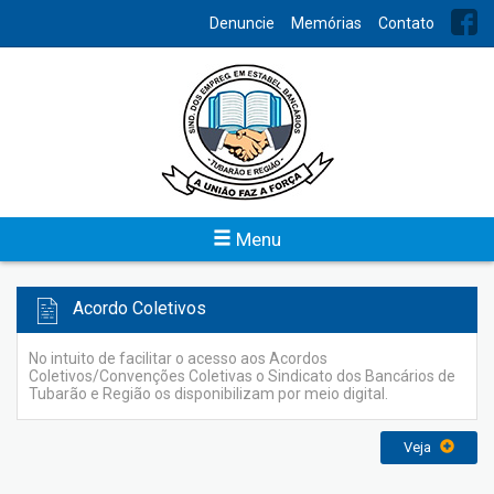
INDEX
Denuncie
Memórias
Contato
Jornal Sindicato
O Jornal do Sindicato dos Bancários foi elaborado para trazer
informações do cotidiano, dos eventos e as notícias referente
a classe bancária.
Veja
Menu
Acordo Coletivos
No intuito de facilitar o acesso aos Acordos
Coletivos/Convenções Coletivas o Sindicato dos Bancários de
Tubarão e Região os disponibilizam por meio digital.
Veja