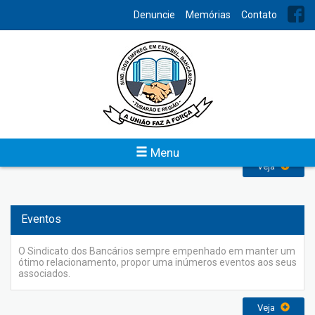
INDEX
Denuncie
Memórias
Contato
Serviços
A Sede Administrativa do Sindicato dos Bancários de Tubarão
e Região funciona de segunda a sexta-feira, das 8h00 às
18h00, disponibilizando atendimento pessoal aos bancários e
dependentes, assessoria jurídica, salão de beleza unissex,
entre outros.
Menu
Veja
Eventos
O Sindicato dos Bancários sempre empenhado em manter um
ótimo relacionamento, propor uma inúmeros eventos aos seus
associados.
Veja