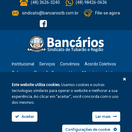
(48) 3626-3240
(48) 98426-0636
sindicato@bancariostb.com.br
Filie-se agora
Institucional
Serviços
Convênios
Acordo Coletivos
Balanços
Previsão Orçamentária
Memórias
Links
Contato
Este website utiliza cookies.
Usamos cookies e outras
tecnologias similares para operar o website e melhorar a sua
experiência. Ao clicar em “aceitar”, você concorda com o uso
Rua: São José, 36 – Ed. Cláudia – Térreo – Tubarão/SC – CEP: 88701-260
dos mesmos.
Confira no mapa
Aceitar
Ler mais
Fone/Fax: (48) 3626-3240
sindicato@bancariostb.com.br
Configurações de cookie
Política de Privacidade