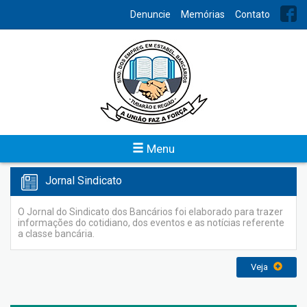
INDEX
Denuncie
Memórias
Contato
Links Importantes
Para facilitar o acesso aos sites de interesse dos bancários, o
Sindicato recomenda os seguintes links:
Veja
Menu
Jornal Sindicato
O Jornal do Sindicato dos Bancários foi elaborado para trazer
informações do cotidiano, dos eventos e as notícias referente
a classe bancária.
Veja