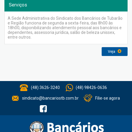
Serviços
A Sede Administrativa do Sindicato dos Bancários de Tubarão
e Região funciona de segunda a sexta-feira, das 8h00 às
18h00, disponibilizando atendimento pessoal aos bancários e
dependentes, assessoria jurídica, salão de beleza unissex,
entre outros.
Veja
(48) 3626-3240
(48) 98426-0636
sindicato@bancariostb.com.br
Filie-se agora