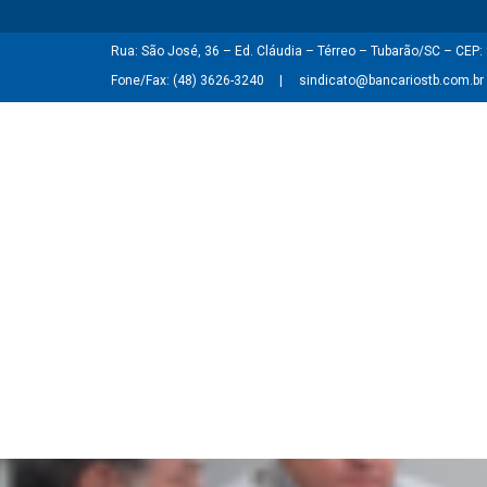
Rua: São José, 36 – Ed. Cláudia – Térreo – Tubarão/SC – CEP
Fone/Fax: (48) 3626-3240
sindicato@bancariostb.com.br