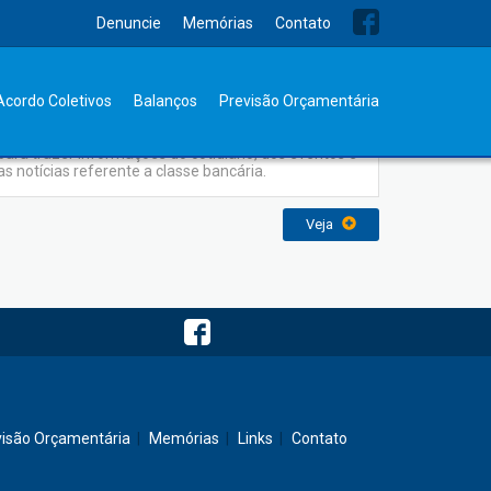
Denuncie
Memórias
Contato
Jornal Sindicato
Acordo Coletivos
Balanços
Previsão Orçamentária
O Jornal do Sindicato dos Bancários foi elaborado
para trazer informações do cotidiano, dos eventos e
as notícias referente a classe bancária.
Veja
visão Orçamentária
Memórias
Links
Contato