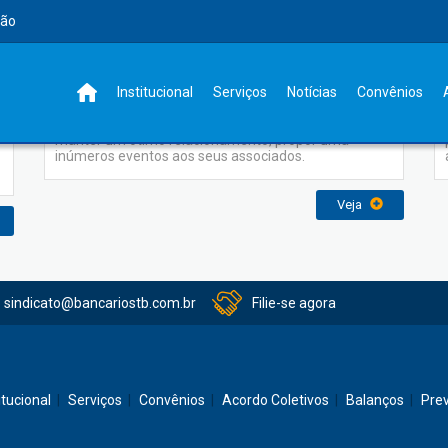
rão
Eventos
Institucional
Serviços
Notícias
Convênios
O Sindicato dos Bancários sempre empenhado em
o
manter um ótimo relacionamento, propor uma
inúmeros eventos aos seus associados.
Veja
sindicato@bancariostb.com.br
Filie-se agora
itucional
Serviços
Convênios
Acordo Coletivos
Balanços
Pre