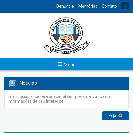
INDEX
Denuncie
Memórias
Contato
Eventos
O Sindicato dos Bancários sempre empenhado em manter um
ótimo relacionamento, propor uma inúmeros eventos aos seus
associados.
Veja
Menu
Notícias
Em notícias você terá um canal sempre atualizado com
informações de seu interesse.
Veja