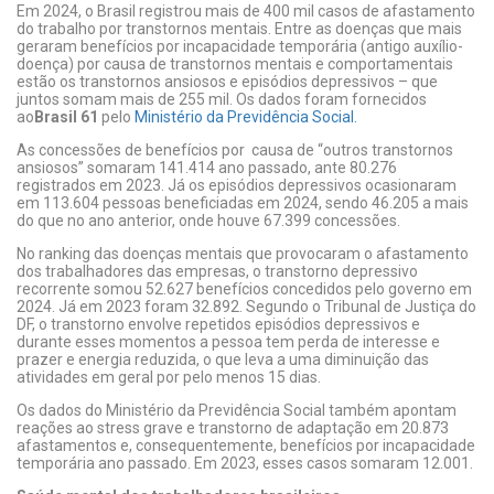
Em 2024, o Brasil registrou mais de 400 mil casos de afastamento
do trabalho por transtornos mentais. Entre as doenças que mais
geraram benefícios por incapacidade temporária (antigo auxílio-
doença) por causa de transtornos mentais e comportamentais
estão os transtornos ansiosos e episódios depressivos – que
juntos somam mais de 255 mil. Os dados foram fornecidos
ao
Brasil 61
pelo
Ministério da Previdência Social.
As concessões de benefícios por causa de “outros transtornos
ansiosos” somaram 141.414 ano passado, ante 80.276
registrados em 2023. Já os episódios depressivos ocasionaram
em 113.604 pessoas beneficiadas em 2024, sendo 46.205 a mais
do que no ano anterior, onde houve 67.399 concessões.
No ranking das doenças mentais que provocaram o afastamento
dos trabalhadores das empresas, o transtorno depressivo
recorrente somou 52.627 benefícios concedidos pelo governo em
2024. Já em 2023 foram 32.892. Segundo o Tribunal de Justiça do
DF, o transtorno envolve repetidos episódios depressivos e
durante esses momentos a pessoa tem perda de interesse e
prazer e energia reduzida, o que leva a uma diminuição das
atividades em geral por pelo menos 15 dias.
Os dados do Ministério da Previdência Social também apontam
reações ao stress grave e transtorno de adaptação em 20.873
afastamentos e, consequentemente, benefícios por incapacidade
temporária ano passado. Em 2023, esses casos somaram 12.001.