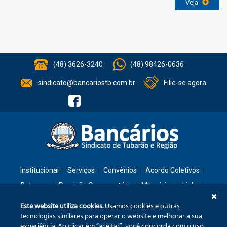
Veja
(48) 3626-3240
(48) 98426-0636
sindicato@bancariostb.com.br
Filie-se agora
Institucional
Serviços
Convênios
Acordo Coletivos
Balanços
Previsão Orçamentária
Memórias
Links
Contato
Este website utiliza cookies.
Usamos cookies e outras
tecnologias similares para operar o website e melhorar a sua
experiência. Ao clicar em “aceitar”, você concorda com o uso