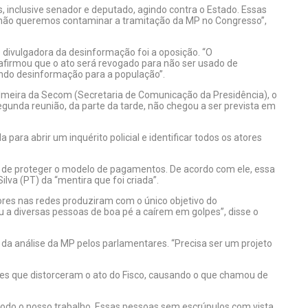
, inclusive senador e deputado, agindo contra o Estado. Essas
 não queremos contaminar a tramitação da MP no Congresso”,
e divulgadora da desinformação foi a oposição. “O
afirmou que o ato será revogado para não ser usado de
ando desinformação para a população”.
lmeira da Secom (Secretaria de Comunicação da Presidência), o
egunda reunião, da parte da tarde, não chegou a ser prevista em
para abrir um inquérito policial e identificar todos os atores
 de proteger o modelo de pagamentos. De acordo com ele, essa
lva (PT) da “mentira que foi criada”.
tores nas redes produziram com o único objetivo do
 a diversas pessoas de boa pé a caírem em golpes”, disse o
da análise da MP pelos parlamentares. “Precisa ser um projeto
s que distorceram o ato do Fisco, causando o que chamou de
odo o nosso trabalho. Essas pessoas sem escrúpulos com vista