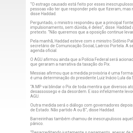
“O estrago causado está feito por esses inescrupulosos
pessoas vão ter que responder pelo que fizeram, mas
disse Haddad.
Perguntado, o ministro respondeu que a principal font
impulsionamento, sem dúvida, é deles”, disse. Haddad 
pretexto. “Não queremos que a oposição continue lev
Pela manhã, Haddad esteve com o ministro Sidônio Pa
secretário de Comunicação Social, Laércio Portela. A s
agenda oficial.
O AGU afirmou ainda que a Polícia Federal será acionada 
que geraram a narrativa da taxação do Pix.
Messias afirmou que a medida provisória é uma forma
é uma determinação do presidente Luiz Inácio Lula da Si
“A MP vai blindar o Pix de toda mentira que diversos a
desassossego e da desordem. E isso infelizmente levou
AGU.
Outra medida será o diálogo com governadores depois 
de Estado. Não partido A ou B”, disse Haddad.
Barreirinhas também chamou de inescrupulosos aquele
pânico.
“Desacreditando justamente o pagamento, apesar de t