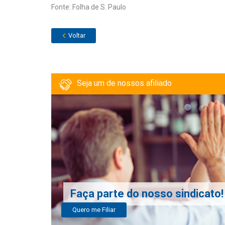
Fonte: Folha de S. Paulo
Voltar
Seja um de nossos afiliado
Faça parte do nosso sindicato!
Quero me Filiar