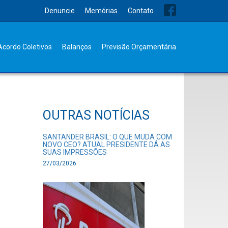
Denuncie
Memórias
Contato
Acordo Coletivos
Balanços
Previsão Orçamentária
OUTRAS NOTÍCIAS
SANTANDER BRASIL: O QUE MUDA COM
NOVO CEO? ATUAL PRESIDENTE DÁ AS
SUAS IMPRESSÕES
27/03/2026