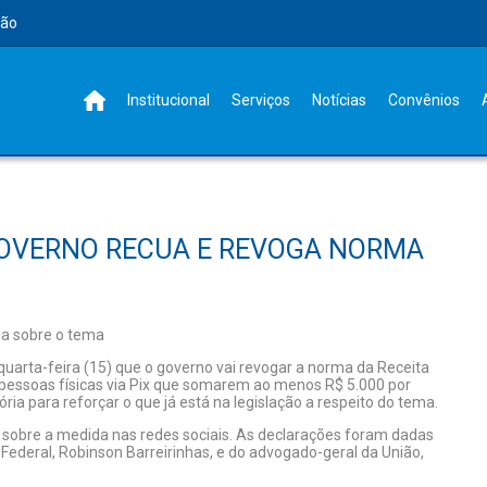
rão
Institucional
Serviços
Notícias
Convênios
GOVERNO RECUA E REVOGA NORMA
ia sobre o tema
uarta-feira (15) que o governo vai revogar a norma da Receita
 pessoas físicas via Pix que somarem ao menos R$ 5.000 por
ria para reforçar o que já está na legislação a respeito do tema.
obre a medida nas redes sociais. As declarações foram dadas
 Federal, Robinson Barreirinhas, e do advogado-geral da União,