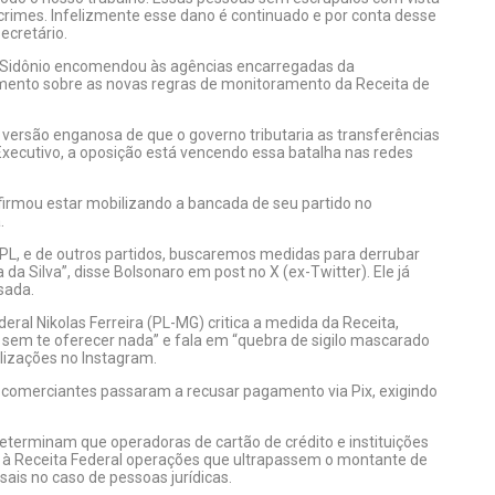
crimes. Infelizmente esse dano é continuado e por conta desse
ecretário.
 Sidônio encomendou às agências encarregadas da
ento sobre as novas regras de monitoramento da Receita de
 versão enganosa de que o governo tributaria as transferências
 Executivo, a oposição está vencendo essa batalha nas redes
afirmou estar mobilizando a bancada de seu partido no
.
PL, e de outros partidos, buscaremos medidas para derrubar
a Silva”, disse Bolsonaro em post no X (ex-Twitter). Ele já
sada.
eral Nikolas Ferreira (PL-MG) critica a medida da Receita,
 sem te oferecer nada” e fala em “quebra de sigilo mascarado
alizações no Instagram.
 comerciantes passaram a recusar pagamento via Pix, exigindo
determinam que operadoras de cartão de crédito e instituições
r à Receita Federal operações que ultrapassem o montante de
ais no caso de pessoas jurídicas.