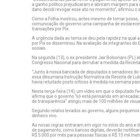
a ganho político prejudicaram e abriram margem para 
dano decidi revogar esse ato no momento”, afirmou o s
Como a Folha mostrou, antes mesmo de tomar posse,
comunicação do governo uma campanha de esclarecim
transações por Pix.
A urgência dada ao tema se deu pela rapidez na qual a
por Pix se disseminou. Na avaliação de integrantes do
sociais.
Na segunda (13), o ex-presidente Jair Bolsonaro (PL) 
Congresso Nacional para derrubar a medida da Receita
“Junto à nossa bancada de deputados e senadores do 
essa desumana Instrução Normativa da Receita de Lula d
havia retuitado posts críticos à medida na semana pas
Nesta terça-feira (14), um vídeo em que o deputado fed
afirma que o governo “só está pensando em arrecadar,
de transparência” atingiu mais de 100 milhões de visu
Segundo relatos levados ao governo, alguns pequenos
dinheiro vivo.
As novas regras entraram em vigor no início do ano e 
de pagamento, como bancos digitais, deverão notifica
R$ 5.000 por mês para pessoas físicas e R$ 15 mil mens