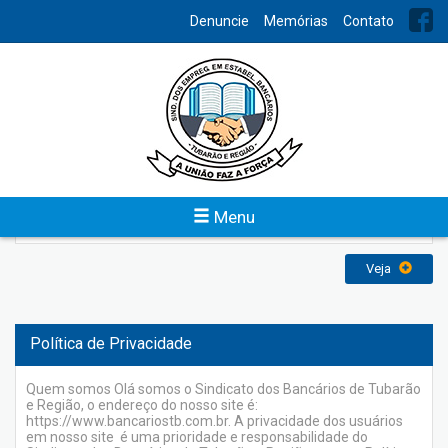
INDEX
Denuncie
Memórias
Contato
Memórias
O Sindicato dos Empregados em Estabelecimentos Bancários
de Tubarão e Região foi fundado em 31 de agosto de 1958 e
reconhecido em 20 de maio de 1959, com a finalidade de
representar os bancários perante os poderes constituídos na
defesa dos direitos e interesses coletivos e individuais da
categoria, inclusive em questões judiciais ou administrativas e
Menu
atuando sempre em busca de uma sociedade melhor.
Veja
Política de Privacidade
Quem somos Olá somos o Sindicato dos Bancários de Tubarão
e Região, o endereço do nosso site é:
https://www.bancariostb.com.br. A privacidade dos usuários
em nosso site é uma prioridade e responsabilidade do