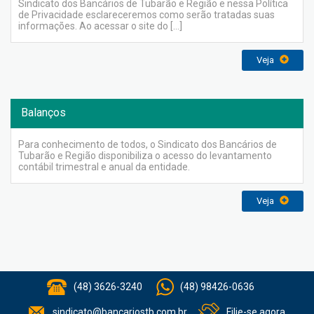
Sindicato dos Bancários de Tubarão e Região e nessa Política
de Privacidade esclareceremos como serão tratadas suas
informações. Ao acessar o site do […]
Veja
Balanços
Para conhecimento de todos, o Sindicato dos Bancários de
Tubarão e Região disponibiliza o acesso do levantamento
contábil trimestral e anual da entidade.
Veja
(48) 3626-3240
(48) 98426-0636
sindicato@bancariostb.com.br
Filie-se agora