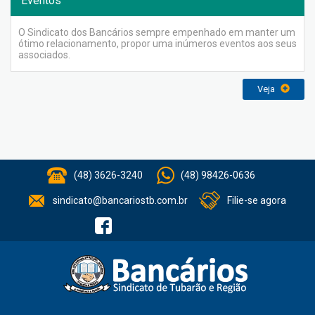
Eventos
O Sindicato dos Bancários sempre empenhado em manter um
ótimo relacionamento, propor uma inúmeros eventos aos seus
associados.
Veja
(48) 3626-3240
(48) 98426-0636
sindicato@bancariostb.com.br
Filie-se agora