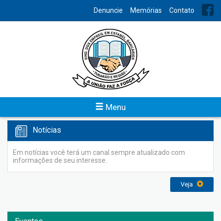
INDEX
Denuncie
Memórias
Contato
Contato
Para obter mais informações ou enviar sugestões, entre em
contato conosco, teremos satisfação em atende-lo.
Veja
Menu
Notícias
Em notícias você terá um canal sempre atualizado com
informações de seu interesse.
Veja