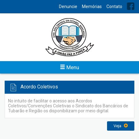
INDEX
Denuncie
Memórias
Contato
Jornal Sindicato
O Jornal do Sindicato dos Bancários foi elaborado para trazer
informações do cotidiano, dos eventos e as notícias referente
a classe bancária.
Veja
Menu
Acordo Coletivos
No intuito de facilitar o acesso aos Acordos
Coletivos/Convenções Coletivas o Sindicato dos Bancários de
Tubarão e Região os disponibilizam por meio digital.
Veja