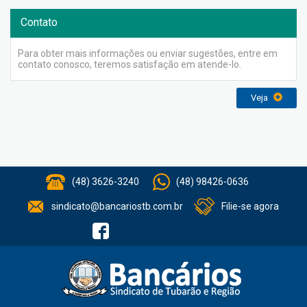
Contato
Para obter mais informações ou enviar sugestões, entre em
contato conosco, teremos satisfação em atende-lo.
Veja
(48) 3626-3240
(48) 98426-0636
sindicato@bancariostb.com.br
Filie-se agora