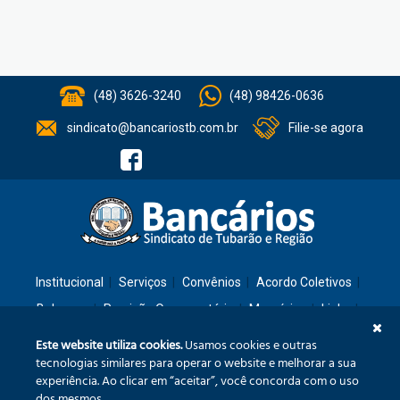
(48) 3626-3240
(48) 98426-0636
sindicato@bancariostb.com.br
Filie-se agora
Institucional
Serviços
Convênios
Acordo Coletivos
Balanços
Previsão Orçamentária
Memórias
Links
Contato
Este website utiliza cookies.
Usamos cookies e outras
tecnologias similares para operar o website e melhorar a sua
experiência. Ao clicar em “aceitar”, você concorda com o uso
Rua: São José, 36 – Ed. Cláudia – Térreo – Tubarão/SC – CEP: 88701-260
dos mesmos.