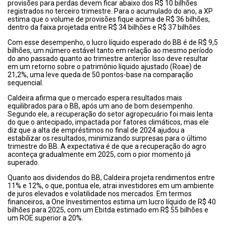
provisões para perdas devem ficar abaixo dos R$ 10 bilhões
registrados no terceiro trimestre. Para o acumulado do ano, a XP
estima que o volume de provisões fique acima de R$ 36 bilhões,
dentro da faixa projetada entre R$ 34 bilhões e R$ 37 bilhões.
Com esse desempenho, o lucro líquido esperado do BB é de R$ 9,5
bilhões, um número estável tanto em relação ao mesmo período
do ano passado quanto ao trimestre anterior. Isso deve resultar
em um retorno sobre o patrimônio líquido ajustado (Roae) de
21,2%, uma leve queda de 50 pontos-base na comparação
sequencial.
Caldeira afirma que o mercado espera resultados mais
equilibrados para o BB, após um ano de bom desempenho.
Segundo ele, a recuperação do setor agropecuário foi mais lenta
do que o antecipado, impactada por fatores climáticos, mas ele
diz que a alta de empréstimos no final de 2024 ajudou a
estabilizar os resultados, minimizando surpresas para o último
trimestre do BB. A expectativa é de que a recuperação do agro
aconteça gradualmente em 2025, com o pior momento já
superado.
Quanto aos dividendos do BB, Caldeira projeta rendimentos entre
11% e 12%, o que, pontua ele, atrai investidores em um ambiente
de juros elevados e volatilidade nos mercados. Em termos
financeiros, a One Investimentos estima um lucro líquido de R$ 40
bilhões para 2025, com um Ebitda estimado em R$ 55 bilhões e
um ROE superior a 20%.