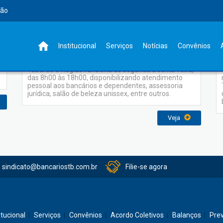
rão
Serviços
Institucional
Serviços
Notícias
Convênios
A Sede Administrativa do Sindicato dos Bancários de
Tubarão e Região funciona de segunda a sexta-feira,
das 8h00 às 18h00, disponibilizando atendimento
pessoal aos bancários e dependentes, assessoria
jurídica, salão de beleza unissex, entre outros.
Veja
sindicato@bancariostb.com.br
Filie-se agora
itucional
Serviços
Convênios
Acordo Coletivos
Balanços
Pre