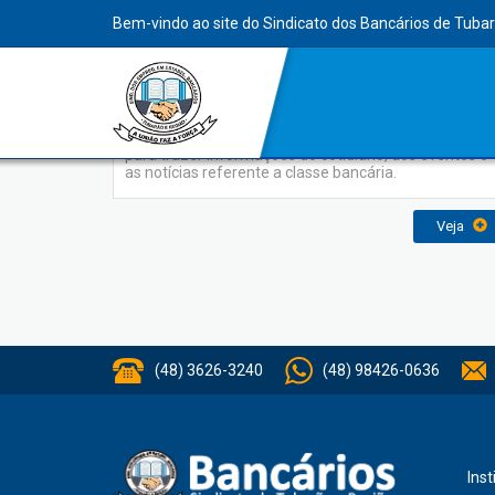
INDEX
Bem-vindo ao site do Sindicato dos Bancários de Tuba
Jornal Sindicato
O Jornal do Sindicato dos Bancários foi elaborado
para trazer informações do cotidiano, dos eventos e
as notícias referente a classe bancária.
Veja
(48) 3626-3240
(48) 98426-0636
Inst