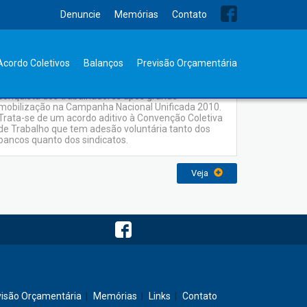
Denuncie
Memórias
Contato
Denuncie Assédio Moral
Acordo Coletivos
Balanços
Previsão Orçamentária
O programa de combate ao assédio moral é uma
conquista dos trabalhadores após grande
mobilização na Campanha Nacional Unificada 2010.
Trata-se de um acordo aditivo à Convenção Coletiva
de Trabalho que tem adesão voluntária tanto dos
bancos quanto dos sindicatos.
Veja
visão Orçamentária
Memórias
Links
Contato