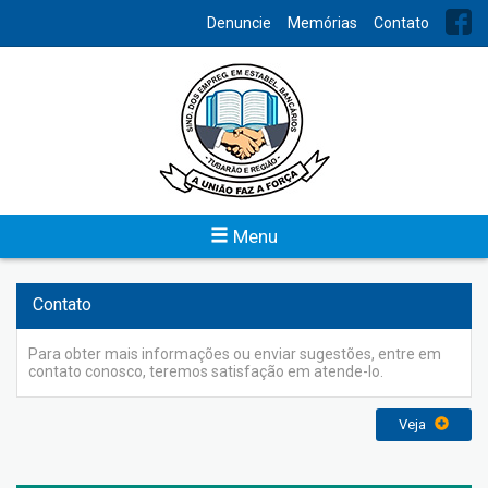
INDEX
Denuncie
Memórias
Contato
Jornal Sindicato
O Jornal do Sindicato dos Bancários foi elaborado para trazer
informações do cotidiano, dos eventos e as notícias referente
a classe bancária.
Veja
Menu
Contato
Para obter mais informações ou enviar sugestões, entre em
contato conosco, teremos satisfação em atende-lo.
Veja