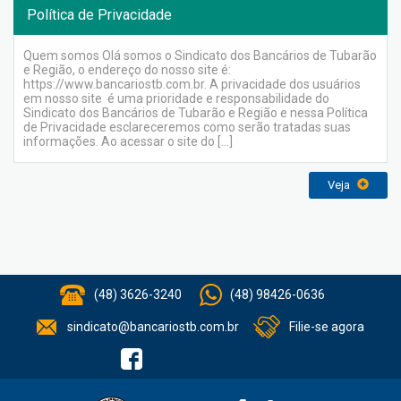
Política de Privacidade
Quem somos Olá somos o Sindicato dos Bancários de Tubarão
e Região, o endereço do nosso site é:
https://www.bancariostb.com.br. A privacidade dos usuários
em nosso site é uma prioridade e responsabilidade do
Sindicato dos Bancários de Tubarão e Região e nessa Política
de Privacidade esclareceremos como serão tratadas suas
informações. Ao acessar o site do […]
Veja
(48) 3626-3240
(48) 98426-0636
sindicato@bancariostb.com.br
Filie-se agora