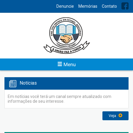
INDEX
Denuncie
Memórias
Contato
Acordo Coletivos
No intuito de facilitar o acesso aos Acordos
Coletivos/Convenções Coletivas o Sindicato dos Bancários de
Tubarão e Região os disponibilizam por meio digital.
Veja
Menu
Notícias
Em notícias você terá um canal sempre atualizado com
informações de seu interesse.
Veja