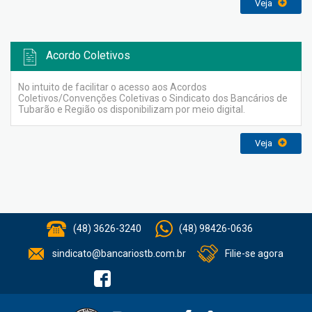
Veja
Acordo Coletivos
No intuito de facilitar o acesso aos Acordos
Coletivos/Convenções Coletivas o Sindicato dos Bancários de
Tubarão e Região os disponibilizam por meio digital.
Veja
(48) 3626-3240
(48) 98426-0636
sindicato@bancariostb.com.br
Filie-se agora