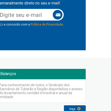
emanalmente direto no seu e-mail!
Li e concordo com a
Política de Privacidade
.
Balanços
Para conhecimento de todos, o Sindicato dos
Bancários de Tubarão e Região disponibiliza o acesso
do levantamento contábil trimestral e anual da
entidade.
Veja