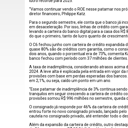
lucro recorde para 2025.
“Vamos continuar vendo o ROE nesse patamar nos pró
diretor financeiro, Philippe Katz.
Para o segundo semestre, ele conta que o banco já inc
em desaceleração. Por isso, linhas de crédito com ga
levando a carteira do banco digital para a casa dos R$ 
do que o primeiro, tanto de lucro quanto de crescimento
O C6 fechou junho com carteira de crédito expandida d
quase 80% são de créditos com garantia, como o consi
dois anos, quando o porcentual era de 73%, comenta K
banco fechou com período com 37 milhões de clientes.
A taxa de inadimplência, considerando atrasos acima 
2024. A leve alta é explicada pela entrada em vigor d
provisões com base em perdas esperadas dos bancos. Nã
em 2,1%, ou seja, caído um ponto em um ano.
“Esse patamar de inadimplência de 3% continua send
tranquilos em seguir crescendo a carteira de crédito c
provisões somou R$ 996 milhões no semestre, queda 
O consignado já responde por 46% da carteira de crédit
entrou forte no novo consignado privado, lançado pe
cautela no consignado privado, até entender todo o des
Além da expansão da carteira de crédito, outro destaq