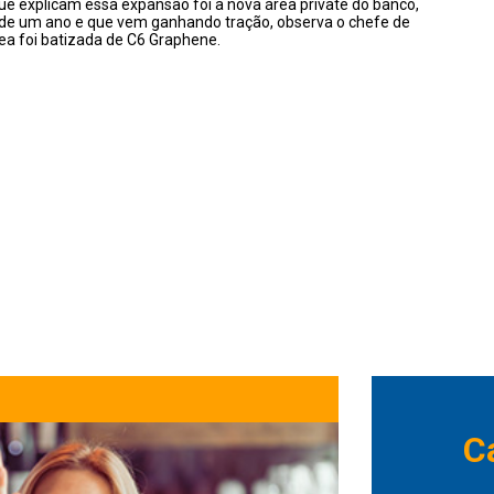
ue explicam essa expansão foi a nova área private do banco,
s de um ano e que vem ganhando tração, observa o chefe de
rea foi batizada de C6 Graphene.
C