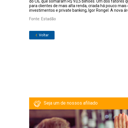
do C6, que somaram R$ 93,5 bilhões. Um dos fatores q
para clientes de mais alta renda, criada há pouco mai
investimentos e private banking, Igor Rongel. A nova á
Fonte: Estadão
Voltar
Seja um de nossos afiliado