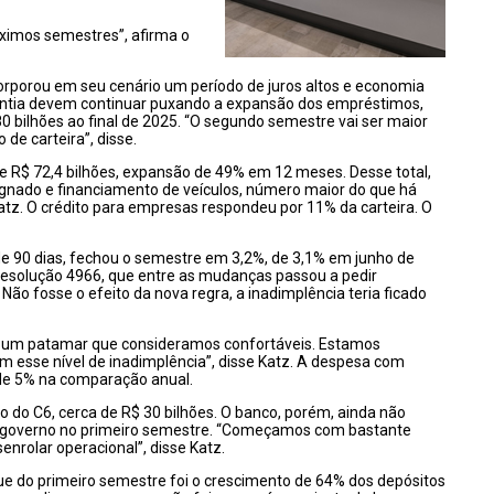
ximos semestres”, afirma o
orporou em seu cenário um período de juros altos e economia
rantia devem continuar puxando a expansão dos empréstimos,
80 bilhões ao final de 2025. “O segundo semestre vai ser maior
 de carteira”, disse.
e R$ 72,4 bilhões, expansão de 49% em 12 meses. Desse total,
gnado e financiamento de veículos, número maior do que há
atz. O crédito para empresas respondeu por 11% da carteira. O
de 90 dias, fechou o semestre em 3,2%, de 3,1% em junho de
a resolução 4966, que entre as mudanças passou a pedir
o fosse o efeito da nova regra, a inadimplência teria ficado
o um patamar que consideramos confortáveis. Estamos
om esse nível de inadimplência”, disse Katz. A despesa com
de 5% na comparação anual.
o do C6, cerca de R$ 30 bilhões. O banco, porém, ainda não
lo governo no primeiro semestre. “Começamos com bastante
enrolar operacional”, disse Katz.
ue do primeiro semestre foi o crescimento de 64% dos depósitos