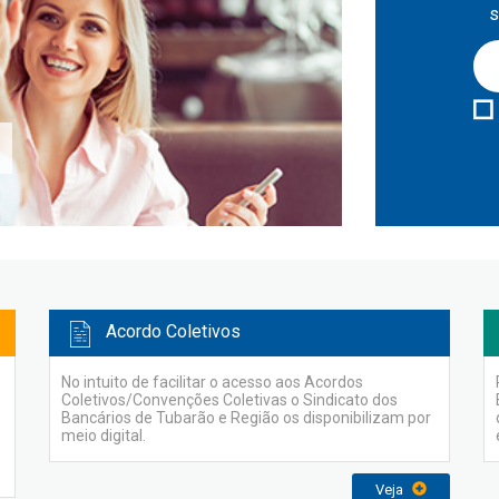
s
Acordo Coletivos
No intuito de facilitar o acesso aos Acordos
Coletivos/Convenções Coletivas o Sindicato dos
Bancários de Tubarão e Região os disponibilizam por
meio digital.
Veja