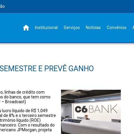
rão
Institucional
Serviços
Notícias
Convênios
º SEMESTRE E PREVÊ GANHO
, linhas de crédito com
s do banco, que tem como
r – Broadcast)
lucro líquido de R$ 1,049
l de 8% e o terceiro semestre
trimônio líquido (ROE)
inanceiro. Com o resultado do
americano JPMorgan, projeta