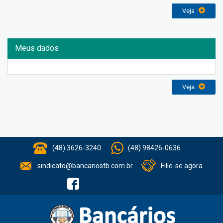
Veja
Meus dados
Veja
(48) 3626-3240
(48) 98426-0636
sindicato@bancariostb.com.br
Filie-se agora