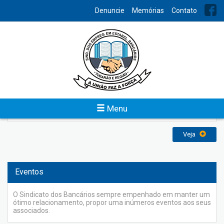
INDEX
Denuncie
Memórias
Contato
Memórias
O Sindicato dos Empregados em Estabelecimentos Bancários
de Tubarão e Região foi fundado em 31 de agosto de 1958 e
reconhecido em 20 de maio de 1959, com a finalidade de
representar os bancários perante os poderes constituídos na
defesa dos direitos e interesses coletivos e individuais da
categoria, inclusive em questões judiciais ou administrativas e
Menu
atuando sempre em busca de uma sociedade melhor.
Veja
Eventos
O Sindicato dos Bancários sempre empenhado em manter um
ótimo relacionamento, propor uma inúmeros eventos aos seus
associados.