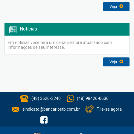
Veja
Notícias
Em notícias você terá um canal sempre atualizado com
informações de seu interesse.
Veja
(48) 3626-3240
(48) 98426-0636
sindicato@bancariostb.com.br
Filie-se agora