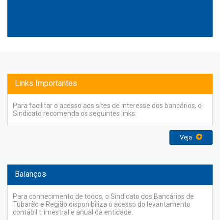
Links Importantes
Para facilitar o acesso aos sites de interesse dos bancários, o
Sindicato recomenda os seguintes links:
Veja
Balanços
Para conhecimento de todos, o Sindicato dos Bancários de
Tubarão e Região disponibiliza o acesso do levantamento
contábil trimestral e anual da entidade.