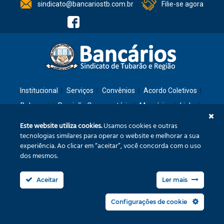
sindicato@bancariostb.com.br
Filie-se agora
Institucional
Serviços
Convênios
Acordo Coletivos
Balanços
Previsão Orçamentária
Memórias
Links
Contato
Este website utiliza cookies.
Usamos cookies e outras
tecnologias similares para operar o website e melhorar a sua
experiência. Ao clicar em “aceitar”, você concorda com o uso
Rua: São José, 36 – Ed. Cláudia – Térreo – Tubarão/SC – CEP: 88701-260
dos mesmos.
Confira no mapa
Aceitar
Ler mais
Fone/Fax: (48) 3626-3240
sindicato@bancariostb.com.br
Configurações de cookie
Política de Privacidade