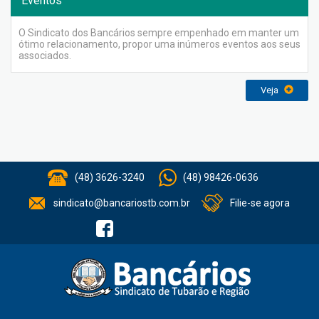
Eventos
O Sindicato dos Bancários sempre empenhado em manter um
ótimo relacionamento, propor uma inúmeros eventos aos seus
associados.
Veja
(48) 3626-3240
(48) 98426-0636
sindicato@bancariostb.com.br
Filie-se agora