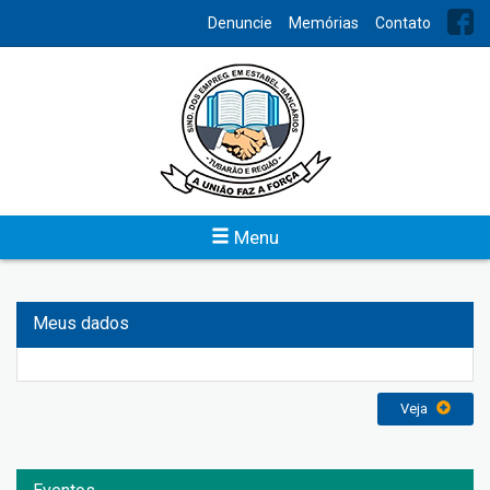
INDEX
Denuncie
Memórias
Contato
Institucional
Um sindicato atuante, bem estruturado, é a demonstração
clara de uma categoria bem organizada e unida, fortalecida
para os conflitos naturais que se estabelecem na relação entre
capital e trabalho.
Menu
Veja
Meus dados
Veja