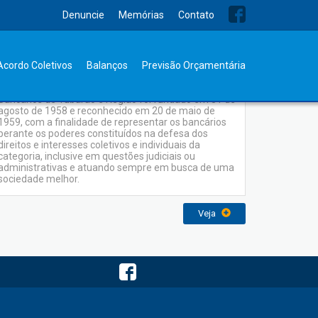
Denuncie
Memórias
Contato
Memórias
Acordo Coletivos
Balanços
Previsão Orçamentária
O Sindicato dos Empregados em Estabelecimentos
Bancários de Tubarão e Região foi fundado em 31 de
agosto de 1958 e reconhecido em 20 de maio de
1959, com a finalidade de representar os bancários
perante os poderes constituídos na defesa dos
direitos e interesses coletivos e individuais da
categoria, inclusive em questões judiciais ou
administrativas e atuando sempre em busca de uma
sociedade melhor.
Veja