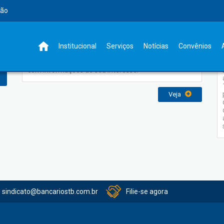
rão
Notícias
Institucional
Serviços
Notícias
Convênios
Em notícias você terá um canal sempre atualizado
com informações de seu interesse.
Veja
sindicato@bancariostb.com.br
Filie-se agora