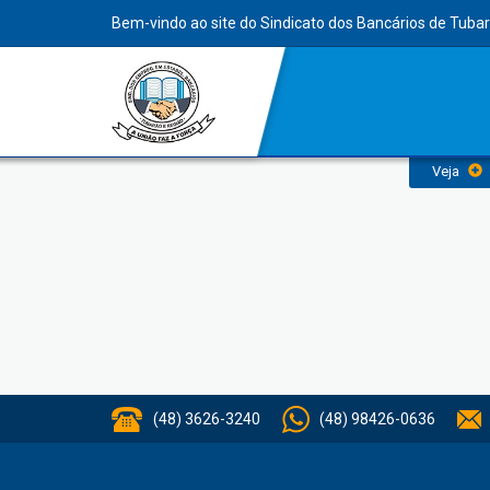
INDEX
Bem-vindo ao site do Sindicato dos Bancários de Tuba
Meus dados
Veja
(48) 3626-3240
(48) 98426-0636