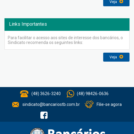
Veja
Links Importantes
Para facilitar o acesso aos sites de interesse dos bancários, o
Sindicato recomenda os seguintes links:
Veja
(48) 3626-3240
(48) 98426-0636
sindicato@bancariostb.com.br
Filie-se agora