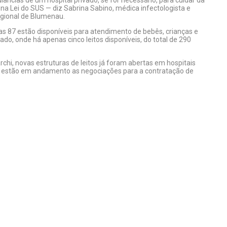
lâncias de um hospital privado, se for necessário, para cuidar da
 na Lei do SUS — diz Sabrina Sabino, médica infectologista e
egional de Blumenau.
nas 87 estão disponíveis para atendimento de bebês, crianças e
ado, onde há apenas cinco leitos disponíveis, do total de 290
.
hi, novas estruturas de leitos já foram abertas em hospitais
po, estão em andamento as negociações para a contratação de