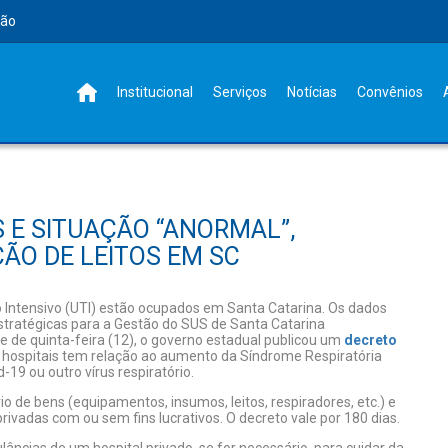
rão
Institucional
Serviços
Notícias
Convênios
S E SITUAÇÃO “ANORMAL”,
ÇÃO DE LEITOS EM SC
 Intensivo (UTI) estão ocupados em Santa Catarina. Os dados
stratégicas para a Gestão do SUS de Santa Catarina
e de quinta-feira (12), o governo estadual publicou um
decreto
os hospitais tem relação ao aumento da Síndrome Respiratória
19 ou outro vírus respiratório.
 de bens (equipamentos, insumos, leitos, respiradores, etc.) e
privadas com ou sem fins lucrativos. O decreto vale por 180 dias.