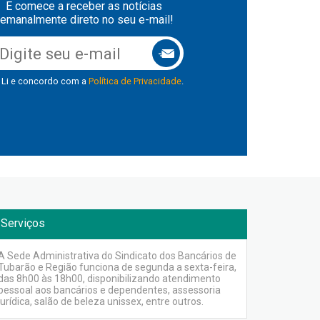
E comece a receber as notícias
emanalmente direto no seu e-mail!
Li e concordo com a
Política de Privacidade
.
Serviços
A Sede Administrativa do Sindicato dos Bancários de
Tubarão e Região funciona de segunda a sexta-feira,
das 8h00 às 18h00, disponibilizando atendimento
pessoal aos bancários e dependentes, assessoria
jurídica, salão de beleza unissex, entre outros.