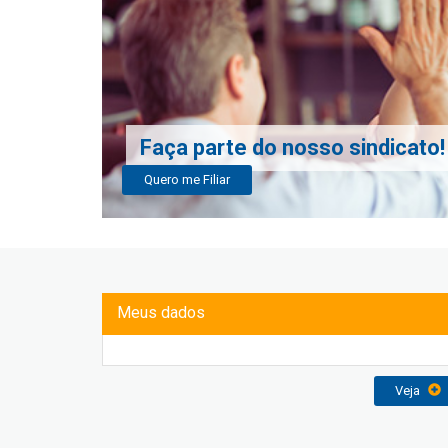
Faça parte do nosso sindicato!
Quero me Filiar
Meus dados
Veja