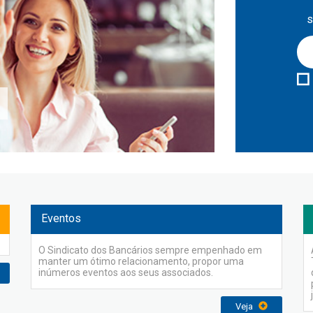
s
Eventos
O Sindicato dos Bancários sempre empenhado em
manter um ótimo relacionamento, propor uma
inúmeros eventos aos seus associados.
Veja