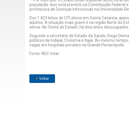
— Por exemplo: o Estado pode requisitar leitos ou ambu
população. Isso está previsto na Constituição Federal e
professora de Doenças Infecciosas na Universidade R
Dos 1.423 leitos de UTI ativos em Santa Catarina, ape
adultos. A situação mais grave é na região Norte do Est
ativos. No Oeste do Estado, há dois leitos desocupados
Segundo o secretário de Estado da Saúde, Diogo Demarc
públicos de Indaial, Criciúma e Itajaí. Ao mesmo tem
vagas em hospitais privados na Grande Florianópolis.
Fonte: NSC total
Voltar