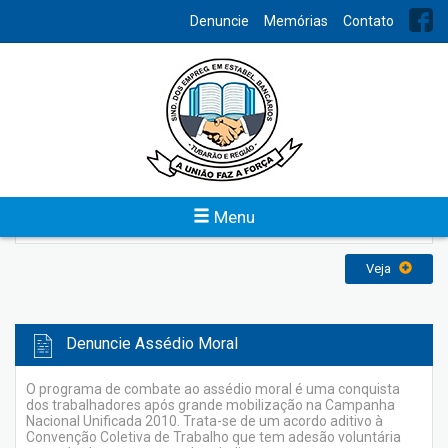
INDEX
Denuncie
Memórias
Contato
Memórias
O Sindicato dos Empregados em Estabelecimentos Bancários
de Tubarão e Região foi fundado em 31 de agosto de 1958 e
reconhecido em 20 de maio de 1959, com a finalidade de
representar os bancários perante os poderes constituídos na
defesa dos direitos e interesses coletivos e individuais da
categoria, inclusive em questões judiciais ou administrativas e
Menu
atuando sempre em busca de uma sociedade melhor.
Veja
Denuncie Assédio Moral
O programa de combate ao assédio moral é uma conquista
dos trabalhadores após grande mobilização na Campanha
Nacional Unificada 2010. Trata-se de um acordo aditivo à
Convenção Coletiva de Trabalho que tem adesão voluntária