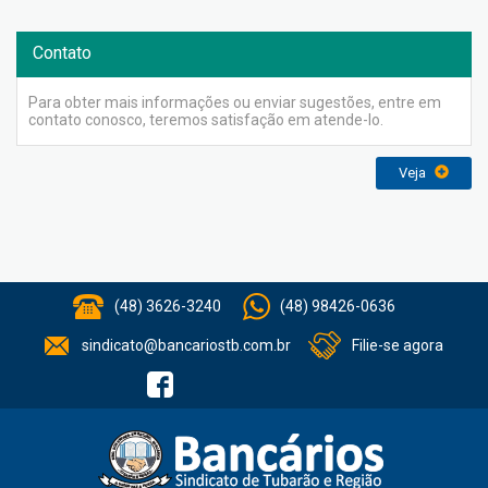
Contato
Para obter mais informações ou enviar sugestões, entre em
contato conosco, teremos satisfação em atende-lo.
Veja
(48) 3626-3240
(48) 98426-0636
sindicato@bancariostb.com.br
Filie-se agora