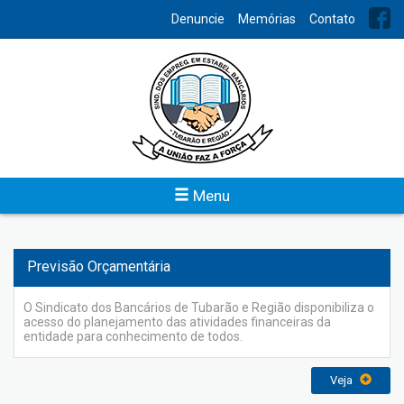
INDEX
Denuncie
Memórias
Contato
Institucional
Um sindicato atuante, bem estruturado, é a demonstração
clara de uma categoria bem organizada e unida, fortalecida
para os conflitos naturais que se estabelecem na relação entre
capital e trabalho.
Menu
Veja
Previsão Orçamentária
O Sindicato dos Bancários de Tubarão e Região disponibiliza o
acesso do planejamento das atividades financeiras da
entidade para conhecimento de todos.
Veja