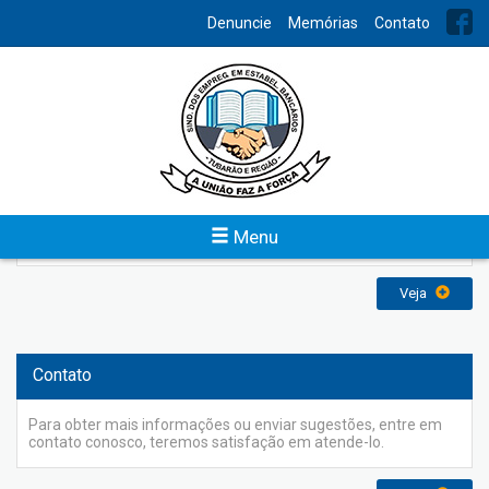
INDEX
Denuncie
Memórias
Contato
Memórias
O Sindicato dos Empregados em Estabelecimentos Bancários
de Tubarão e Região foi fundado em 31 de agosto de 1958 e
reconhecido em 20 de maio de 1959, com a finalidade de
representar os bancários perante os poderes constituídos na
defesa dos direitos e interesses coletivos e individuais da
categoria, inclusive em questões judiciais ou administrativas e
Menu
atuando sempre em busca de uma sociedade melhor.
Veja
Contato
Para obter mais informações ou enviar sugestões, entre em
contato conosco, teremos satisfação em atende-lo.