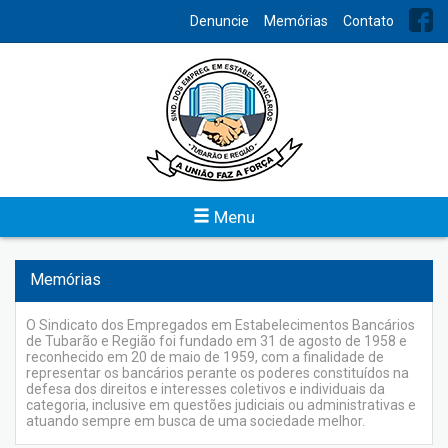
INDEX
Denuncie
Memórias
Contato
Acordo Coletivos
No intuito de facilitar o acesso aos Acordos
Coletivos/Convenções Coletivas o Sindicato dos Bancários de
Tubarão e Região os disponibilizam por meio digital.
Veja
Menu
Memórias
O Sindicato dos Empregados em Estabelecimentos Bancários
de Tubarão e Região foi fundado em 31 de agosto de 1958 e
reconhecido em 20 de maio de 1959, com a finalidade de
representar os bancários perante os poderes constituídos na
defesa dos direitos e interesses coletivos e individuais da
categoria, inclusive em questões judiciais ou administrativas e
atuando sempre em busca de uma sociedade melhor.