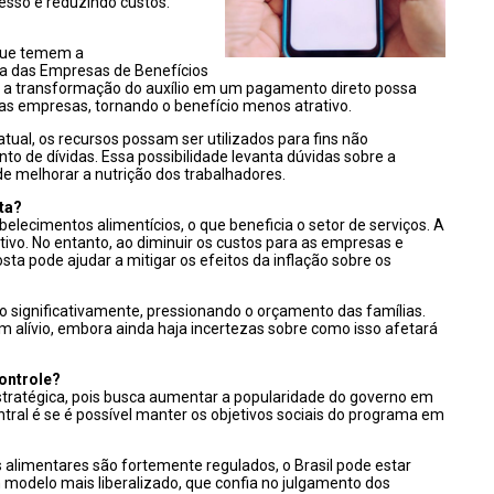
cesso e reduzindo custos.
 que temem a
ra das Empresas de Benefícios
 a transformação do auxílio em um pagamento direto possa
 as empresas, tornando o benefício menos atrativo.
tual, os recursos possam ser utilizados para fins não
 de dívidas. Essa possibilidade levanta dúvidas sobre a
de melhorar a nutrição dos trabalhadores.
ta?
ecimentos alimentícios, o que beneficia o setor de serviços. A
tivo. No entanto, ao diminuir os custos para as empresas e
sta pode ajudar a mitigar os efeitos da inflação sobre os
o significativamente, pressionando o orçamento das famílias.
m alívio, embora ainda haja incertezas sobre como isso afetará
controle?
stratégica, pois busca aumentar a popularidade do governo em
tral é se é possível manter os objetivos sociais do programa em
alimentares são fortemente regulados, o Brasil pode estar
 modelo mais liberalizado, que confia no julgamento dos