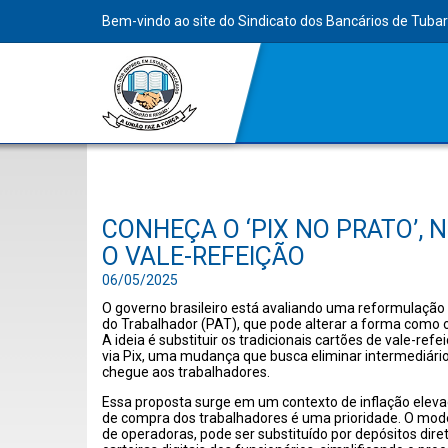
Bem-vindo ao site do Sindicato dos Bancários de Tuba
CONHEÇA O ‘PIX NO PRATO’,
O VALE-REFEIÇÃO
06/05/2025
O governo brasileiro está avaliando uma reformulaçã
do Trabalhador (PAT), que pode alterar a forma como os
A ideia é substituir os tradicionais cartões de vale-refe
via Pix, uma mudança que busca eliminar intermediários
chegue aos trabalhadores.
Essa proposta surge em um contexto de inflação elev
de compra dos trabalhadores é uma prioridade. O model
de operadoras, pode ser substituído por depósitos dire