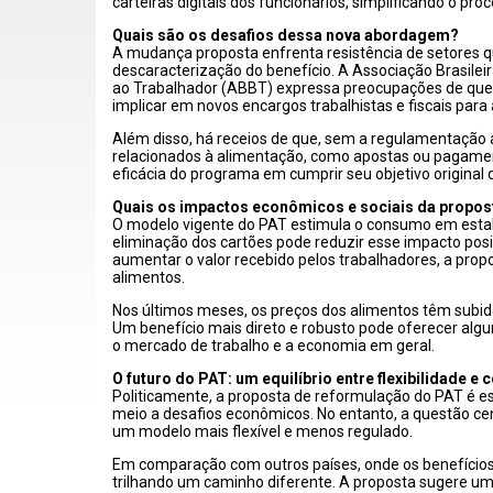
carteiras digitais dos funcionários, simplificando o pro
Quais são os desafios dessa nova abordagem?
A mudança proposta enfrenta resistência de setores
descaracterização do benefício. A Associação Brasilei
ao Trabalhador (ABBT) expressa preocupações de que
implicar em novos encargos trabalhistas e fiscais para
Além disso, há receios de que, sem a regulamentação a
relacionados à alimentação, como apostas ou pagamento
eficácia do programa em cumprir seu objetivo original 
Quais os impactos econômicos e sociais da propos
O modelo vigente do PAT estimula o consumo em estabel
eliminação dos cartões pode reduzir esse impacto posi
aumentar o valor recebido pelos trabalhadores, a propo
alimentos.
Nos últimos meses, os preços dos alimentos têm subid
Um benefício mais direto e robusto pode oferecer algu
o mercado de trabalho e a economia em geral.
O futuro do PAT: um equilíbrio entre flexibilidade e 
Politicamente, a proposta de reformulação do PAT é e
meio a desafios econômicos. No entanto, a questão cen
um modelo mais flexível e menos regulado.
Em comparação com outros países, onde os benefícios 
trilhando um caminho diferente. A proposta sugere um