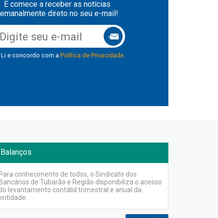
E comece a receber as notícias
emanalmente direto no seu e-mail!
Li e concordo com a
Política de Privacidade
.
Balanços
Para conhecimento de todos, o Sindicato dos
Bancários de Tubarão e Região disponibiliza o acesso
do levantamento contábil trimestral e anual da
entidade.