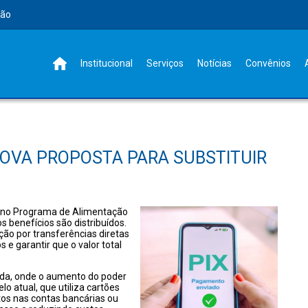
rão
Institucional
Serviços
Notícias
Convênios
 NOVA PROPOSTA PARA SUBSTITUIR
o no Programa de Alimentação
 benefícios são distribuídos.
ição por transferências diretas
 e garantir que o valor total
ada, onde o aumento do poder
o atual, que utiliza cartões
tos nas contas bancárias ou