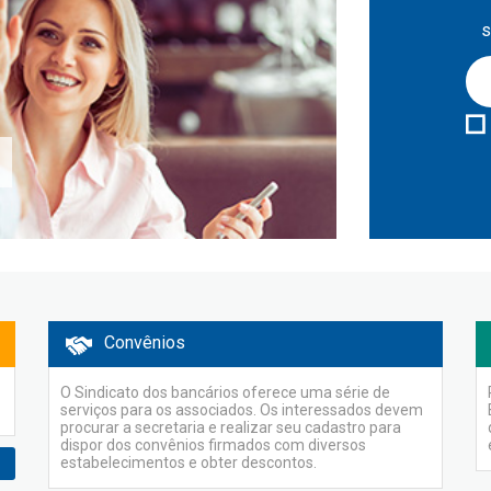
s
Convênios
O Sindicato dos bancários oferece uma série de
serviços para os associados. Os interessados devem
procurar a secretaria e realizar seu cadastro para
dispor dos convênios firmados com diversos
estabelecimentos e obter descontos.