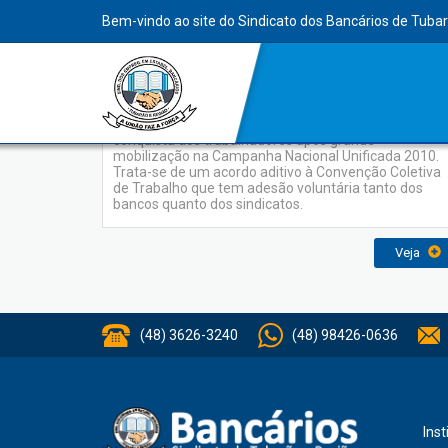
INDEX
Bem-vindo ao site do Sindicato dos Bancários de Tuba
Denuncie Assédio Moral
O programa de combate ao assédio moral é uma
conquista dos trabalhadores após grande
mobilização na Campanha Nacional Unificada 2010.
Trata-se de um acordo aditivo à Convenção Coletiva
de Trabalho que tem adesão voluntária tanto dos
bancos quanto dos sindicatos.
Veja
(48) 3626-3240
(48) 98426-0636
Inst