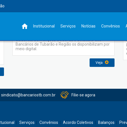
rão
Acordo Coletivos
Institucional
Serviços
Notícias
Convênios
No intuito de facilitar o acesso aos Acordos
Coletivos/Convenções Coletivas o Sindicato dos
Bancários de Tubarão e Região os disponibilizam por
meio digital.
Veja
sindicato@bancariostb.com.br
Filie-se agora
itucional
Serviços
Convênios
Acordo Coletivos
Balanços
Pre