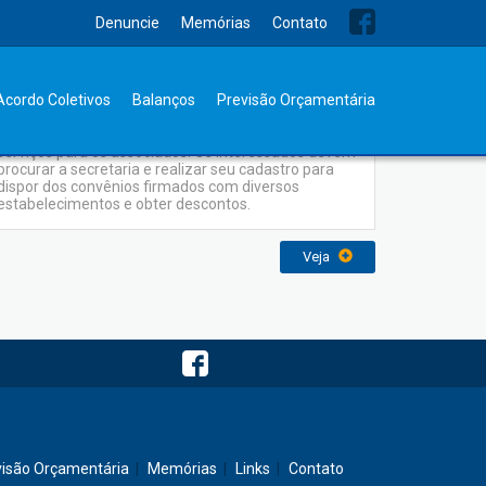
Denuncie
Memórias
Contato
Convênios
Acordo Coletivos
Balanços
Previsão Orçamentária
O Sindicato dos bancários oferece uma série de
serviços para os associados. Os interessados devem
procurar a secretaria e realizar seu cadastro para
dispor dos convênios firmados com diversos
estabelecimentos e obter descontos.
Veja
visão Orçamentária
Memórias
Links
Contato