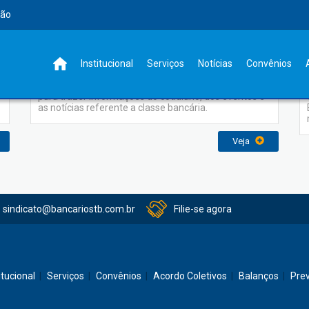
rão
Jornal Sindicato
Institucional
Serviços
Notícias
Convênios
O Jornal do Sindicato dos Bancários foi elaborado
para trazer informações do cotidiano, dos eventos e
as notícias referente a classe bancária.
Veja
sindicato@bancariostb.com.br
Filie-se agora
itucional
Serviços
Convênios
Acordo Coletivos
Balanços
Pre