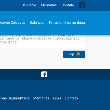
Denuncie
Memórias
Contato
Acordo Coletivos
Acordo Coletivos
Balanços
Previsão Orçamentária
No intuito de facilitar o acesso aos Acordos
Coletivos/Convenções Coletivas o Sindicato dos
Bancários de Tubarão e Região os disponibilizam por
meio digital.
Veja
visão Orçamentária
Memórias
Links
Contato