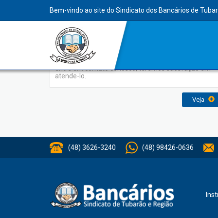
INDEX
Bem-vindo ao site do Sindicato dos Bancários de Tuba
Contato
Para obter mais informações ou enviar sugestões,
entre em contato conosco, teremos satisfação em
atende-lo.
Veja
(48) 3626-3240
(48) 98426-0636
Inst