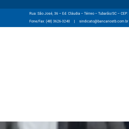
Rua: São José, 36 – Ed. Cláudia – Térreo – Tubarão/SC – CEP
Fone/Fax: (48) 3626-3240
sindicato@bancariostb.com.br