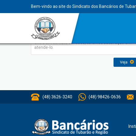
INDEX
Bem-vindo ao site do Sindicato dos Bancários de Tuba
Contato
Para obter mais informações ou enviar sugestões,
entre em contato conosco, teremos satisfação em
atende-lo.
Veja
(48) 3626-3240
(48) 98426-0636
Inst