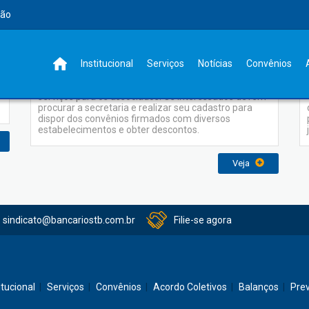
rão
Convênios
Institucional
Serviços
Notícias
Convênios
O Sindicato dos bancários oferece uma série de
serviços para os associados. Os interessados devem
procurar a secretaria e realizar seu cadastro para
dispor dos convênios firmados com diversos
estabelecimentos e obter descontos.
Veja
sindicato@bancariostb.com.br
Filie-se agora
itucional
Serviços
Convênios
Acordo Coletivos
Balanços
Pre