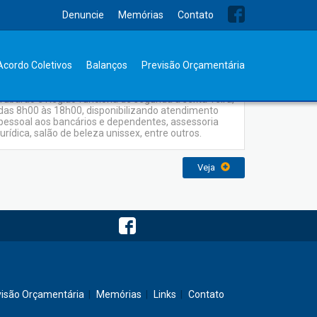
Denuncie
Memórias
Contato
Serviços
Acordo Coletivos
Balanços
Previsão Orçamentária
A Sede Administrativa do Sindicato dos Bancários de
Tubarão e Região funciona de segunda a sexta-feira,
das 8h00 às 18h00, disponibilizando atendimento
pessoal aos bancários e dependentes, assessoria
jurídica, salão de beleza unissex, entre outros.
Veja
visão Orçamentária
Memórias
Links
Contato