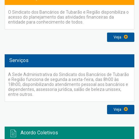
O Sindicato dos Bancários de Tubarão e Região disponibiliza o
acesso do planejamento das atividades financeiras da
entidade para conhecimento de todos.
Veja
Serviços
A Sede Administrativa do Sindicato dos Bancários de Tubarão
e Região funciona de segunda a sexta-feira, das 8h00 às
18h00, disponibilizando atendimento pessoal aos bancários e
dependentes, assessoria jurídica, salão de beleza unissex,
entre outros.
Veja
Acordo Coletivos