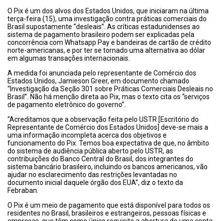
O Pix é um dos alvos dos Estados Unidos, que iniciaram na última
terça-feira (15), uma investigação contra práticas comerciais do
Brasil supostamente “desleais”. As críticas estadunidenses ao
sistema de pagamento brasileiro podem ser explicadas pela
concorrência com Whatsapp Pay e bandeiras de cartão de crédito
norte-americanas, e por ter se tornado uma alternativa ao dólar
em algumas transações internacionais.
A medida foi anunciada pelo representante de Comércio dos
Estados Unidos, Jamieson Greer, em documento chamado
“Investigação da Seção 301 sobre Práticas Comerciais Desleais no
Brasil”. Não há menção direta ao Pix, mas o texto cita os “serviços
de pagamento eletrônico do governo”.
“Acreditamos que a observação feita pelo USTR [Escritório do
Representante de Comércio dos Estados Unidos] deve-se mais a
uma informação incompleta acerca dos objetivos e
funcionamento do Pix. Temos boa expectativa de que, no âmbito
do sistema de audiência pública aberto pelo USTR, as
contribuições do Banco Central do Brasil, dos integrantes do
sistema bancário brasileiro, incluindo os bancos americanos, vão
ajudar no esclarecimento das restrições levantadas no
documento inicial daquele órgão dos EUA”, diz o texto da
Febraban.
O Pix é um meio de pagamento que está disponível para todos os
residentes no Brasil, brasileiros e estrangeiros, pessoas físicas e