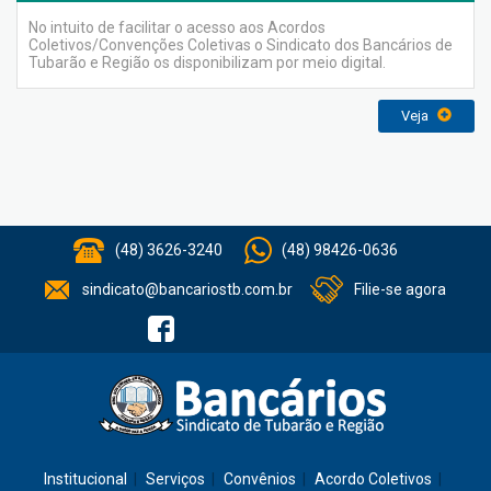
No intuito de facilitar o acesso aos Acordos
Coletivos/Convenções Coletivas o Sindicato dos Bancários de
Tubarão e Região os disponibilizam por meio digital.
Veja
(48) 3626-3240
(48) 98426-0636
sindicato@bancariostb.com.br
Filie-se agora
Institucional
Serviços
Convênios
Acordo Coletivos