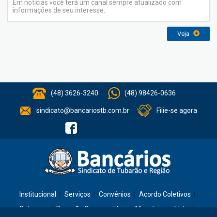
Em notícias você terá um canal sempre atualizado com
informações de seu interesse.
Veja
(48) 3626-3240
(48) 98426-0636
sindicato@bancariostb.com.br
Filie-se agora
Institucional
Serviços
Convênios
Acordo Coletivos
Balanços
Previsão Orçamentária
Memórias
Links