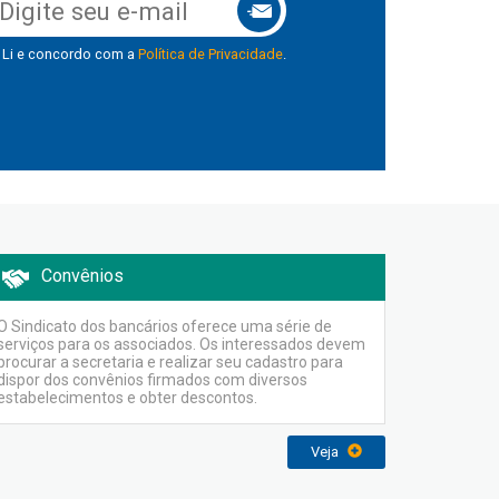
Li e concordo com a
Política de Privacidade
.
Convênios
O Sindicato dos bancários oferece uma série de
serviços para os associados. Os interessados devem
procurar a secretaria e realizar seu cadastro para
dispor dos convênios firmados com diversos
estabelecimentos e obter descontos.
Veja