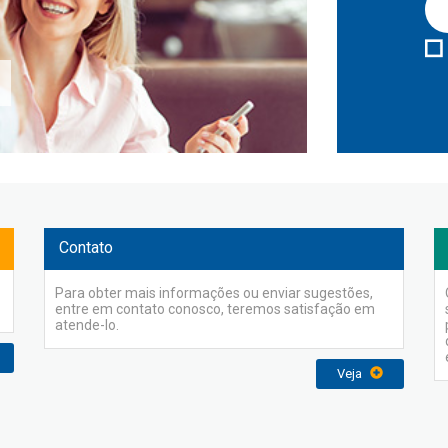
Contato
Para obter mais informações ou enviar sugestões,
entre em contato conosco, teremos satisfação em
atende-lo.
Veja