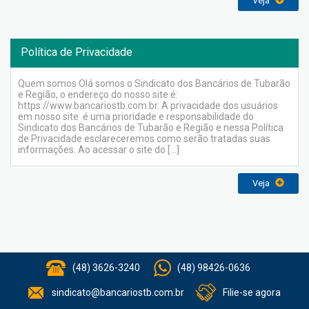
Veja
Política de Privacidade
Quem somos Olá somos o Sindicato dos Bancários de Tubarão
e Região, o endereço do nosso site é:
https://www.bancariostb.com.br. A privacidade dos usuários
em nosso site é uma prioridade e responsabilidade do
Sindicato dos Bancários de Tubarão e Região e nessa Política
de Privacidade esclareceremos como serão tratadas suas
informações. Ao acessar o site do […]
Veja
(48) 3626-3240
(48) 98426-0636
sindicato@bancariostb.com.br
Filie-se agora