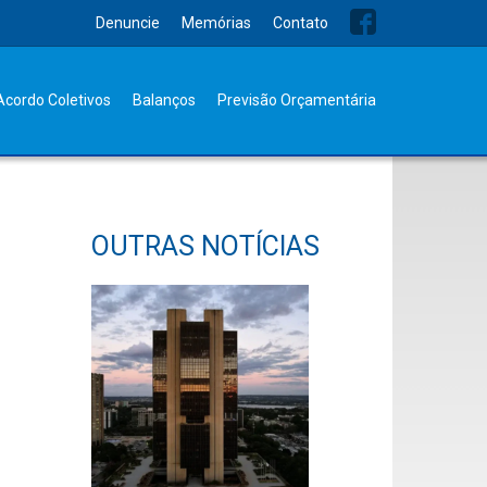
Denuncie
Memórias
Contato
Acordo Coletivos
Balanços
Previsão Orçamentária
OUTRAS NOTÍCIAS