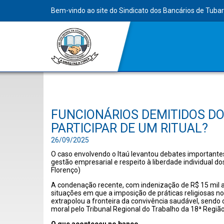
Bem-vindo ao site do Sindicato dos Bancários de Tuba
FUNCIONÁRIOS DEMITIDOS DO
PARTICIPAR DE UM RITUAL?
26/09/2025
O caso envolvendo o Itaú levantou debates importantes
gestão empresarial e respeito à liberdade individual dos
Florenço)
A condenação recente, com indenização de R$ 15 mil a
situações em que a imposição de práticas religiosas n
extrapolou a fronteira da convivência saudável, sendo
moral pelo Tribunal Regional do Trabalho da 18ª Região