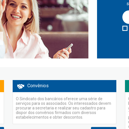
s
Convênios
O Sindicato dos bancários oferece uma série de
serviços para os associados. Os interessados devem
procurar a secretaria e realizar seu cadastro para
dispor dos convênios firmados com diversos
estabelecimentos e obter descontos.