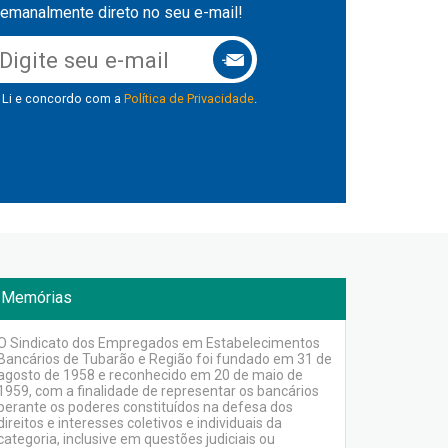
emanalmente direto no seu e-mail!
Li e concordo com a
Política de Privacidade
.
Memórias
O Sindicato dos Empregados em Estabelecimentos
Bancários de Tubarão e Região foi fundado em 31 de
agosto de 1958 e reconhecido em 20 de maio de
1959, com a finalidade de representar os bancários
perante os poderes constituídos na defesa dos
direitos e interesses coletivos e individuais da
categoria, inclusive em questões judiciais ou