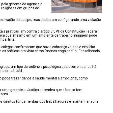
 pela gerente da agência a
s religiosas em grupos de
à motivação da equipe, mas acabaram configurando uma violação
is práticas iam contra o artigo 5º, VI, da Constituição Federal,
gnifica que, mesmo em um ambiente de trabalho, ninguém pode
mpartilha.
olegas confirmaram que havia cobrança velada e explícita
 as práticas era visto como “menos engajado” ou “desalinhado
igioso, um tipo de violência psicológica que ocorre quando há
mbiente hostil.
édio pode trazer danos à saúde mental e emocional, como
or uma gerente, a Justiça entendeu que o banco tem
tores.
em os direitos fundamentais dos trabalhadores e mantenham um