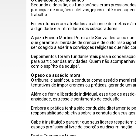
O que aconteceu no banco
Segundo a decisão, os funcionários eram pressionados
participar de orações coletivas, jejuns e até mensagen
trabalho.
Esses rituais eram atrelados ao alcance de metas e 
à dignidade e à intimidade dos colaboradores.
A juíza Eneida Martins Pereira de Souza destacou que ta
que garante a liberdade de crença e de culto. Isso si
ser coagido a aderir a convicções religiosas que não co
Depoimentos foram fundamentais para a condenação: c
para participar das atividades. Quem não acompanhava
com o espírito da equipe”.
O peso do assédio moral
O tribunal classificou a conduta como assédio moral rel
tentativas de impor crenças ou práticas, gerando um a
Além de ferir a liberdade individual, esse tipo de ass
ansiedade, estresse e sentimento de exclusão.
Embora a prática tenha sido conduzida diretamente p
responsabilidade objetiva sobre a conduta de seus ges
Cabe à instituição garantir que seus líderes respeit
espaço profissional livre de coerção ou discriminação.