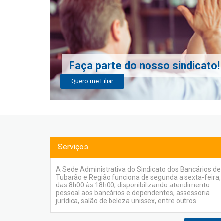
Faça parte do nosso sindicato!
Quero me Filiar
Serviços
A Sede Administrativa do Sindicato dos Bancários de
Tubarão e Região funciona de segunda a sexta-feira,
das 8h00 às 18h00, disponibilizando atendimento
pessoal aos bancários e dependentes, assessoria
jurídica, salão de beleza unissex, entre outros.