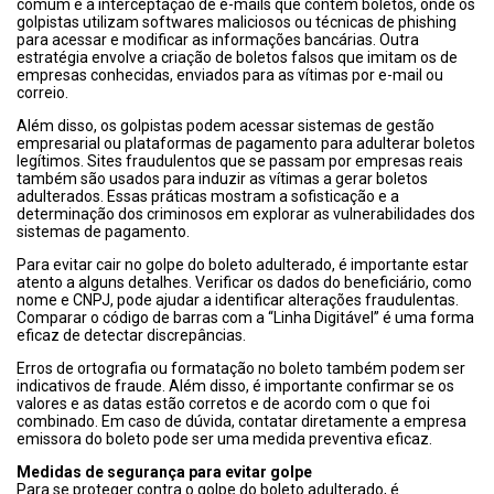
comum é a interceptação de e-mails que contêm boletos, onde os
golpistas utilizam softwares maliciosos ou técnicas de phishing
para acessar e modificar as informações bancárias. Outra
estratégia envolve a criação de boletos falsos que imitam os de
empresas conhecidas, enviados para as vítimas por e-mail ou
correio.
Além disso, os golpistas podem acessar sistemas de gestão
empresarial ou plataformas de pagamento para adulterar boletos
legítimos. Sites fraudulentos que se passam por empresas reais
também são usados para induzir as vítimas a gerar boletos
adulterados. Essas práticas mostram a sofisticação e a
determinação dos criminosos em explorar as vulnerabilidades dos
sistemas de pagamento.
Para evitar cair no golpe do boleto adulterado, é importante estar
atento a alguns detalhes. Verificar os dados do beneficiário, como
nome e CNPJ, pode ajudar a identificar alterações fraudulentas.
Comparar o código de barras com a “Linha Digitável” é uma forma
eficaz de detectar discrepâncias.
Erros de ortografia ou formatação no boleto também podem ser
indicativos de fraude. Além disso, é importante confirmar se os
valores e as datas estão corretos e de acordo com o que foi
combinado. Em caso de dúvida, contatar diretamente a empresa
emissora do boleto pode ser uma medida preventiva eficaz.
Medidas de segurança para evitar golpe
Para se proteger contra o golpe do boleto adulterado, é