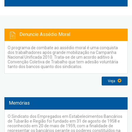
Denuncie Assédio Moral
O programa de combate ao assédio moral é uma conquista
dos trabalhadores após grande mobilização na Campanha
Nacional Unificada 2010. Trata-se de um acordo aditivo à
Convenção Coletiva de Trabalho que tem adesão voluntária
tanto dos bancos quanto dos sindicatos.
Veja
Memórias
O Sindicato dos Empregados em Estabelecimentos Bancários
de Tubarão e Região foi fundado em 31 de agosto de 1958 e
reconhecido em 20 de maio de 1959, com a finalidade de
representar os bancários perante os poderes constituídos na