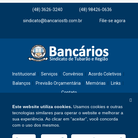
(48) 3626-3240
(48) 98426-0636
sindicato@bancariostb.com.br
Filie-se agora
Institucional
Serviços
Convênios
Acordo Coletivos
Balanços
Previsão Orçamentária
Memórias
Links
Contato
Este website utiliza cookies.
Usamos cookies e outras
Rua: São José, 36 – Ed. Cláudia – Térreo – Tubarão/SC – CEP: 88701-260
tecnologias similares para operar o website e melhorar a
sua experiência. Ao clicar em “aceitar”, você concorda
Confira no mapa
com o uso dos mesmos.
Fone/Fax: (48) 3626-3240
sindicato@bancariostb.com.br