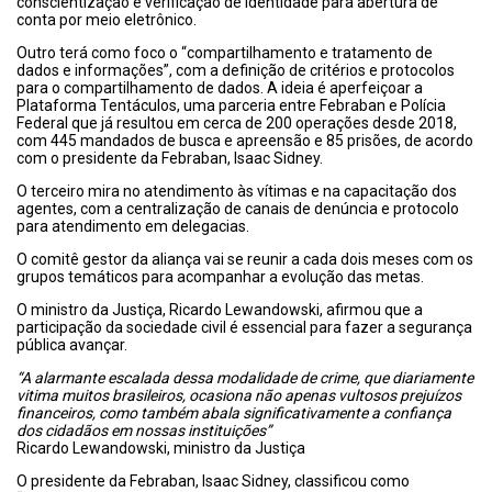
conscientização e verificação de identidade para abertura de
conta por meio eletrônico.
Outro terá como foco o “compartilhamento e tratamento de
dados e informações”, com a definição de critérios e protocolos
para o compartilhamento de dados. A ideia é aperfeiçoar a
Plataforma Tentáculos, uma parceria entre Febraban e Polícia
Federal que já resultou em cerca de 200 operações desde 2018,
com 445 mandados de busca e apreensão e 85 prisões, de acordo
com o presidente da Febraban, Isaac Sidney.
O terceiro mira no atendimento às vítimas e na capacitação dos
agentes, com a centralização de canais de denúncia e protocolo
para atendimento em delegacias.
O comitê gestor da aliança vai se reunir a cada dois meses com os
grupos temáticos para acompanhar a evolução das metas.
O ministro da Justiça, Ricardo Lewandowski, afirmou que a
participação da sociedade civil é essencial para fazer a segurança
pública avançar.
“A alarmante escalada dessa modalidade de crime, que diariamente
vitima muitos brasileiros, ocasiona não apenas vultosos prejuízos
financeiros, como também abala significativamente a confiança
dos cidadãos em nossas instituições”
Ricardo Lewandowski, ministro da Justiça
O presidente da Febraban, Isaac Sidney, classificou como