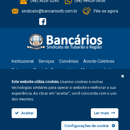
(48) 3626-3240
(48) 98426-0636
sindicato@bancariostb.com.br
Filie-se agora
Institucional
Serviços
Convênios
Acordo Coletivos
Balanços
Previsão Orçamentária
Memórias
Links
Contato
Este website utiliza cookies.
Usamos cookies e outras
tecnologias similares para operar o website e melhorar a sua
experiência. Ao clicar em “aceitar”, você concorda com o uso
Rua: São José, 36 – Ed. Cláudia – Térreo – Tubarão/SC – CEP: 88701-260
dos mesmos.
Confira no mapa
Aceitar
Ler mais
Fone/Fax: (48) 3626-3240
sindicato@bancariostb.com.br
Configurações de cookie
Política de Privacidade