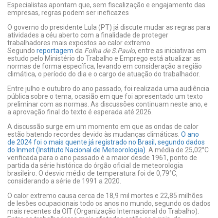
Especialistas apontam que, sem fiscalização e engajamento das
empresas, regras podem ser ineficazes
O governo do presidente Lula (PT) já discute mudar as regras para
atividades a céu aberto com a finalidade de proteger
trabalhadores mais expostos ao calor extremo.
Segundo
reportagem
da
Folha de S.Paulo
, entre as iniciativas em
estudo pelo Ministério do Trabalho e Emprego está atualizar as
normas de forma específica, levando em consideração a região
climática, o período do dia e o cargo de atuação do trabalhador.
Entre julho e outubro do ano passado, foi realizada uma audiência
pública sobre o tema, ocasião em que foi apresentado um texto
preliminar com as normas. As discussões continuam neste ano, e
a aprovação final do texto é esperada até 2026.
A discussão surge em um momento em que as ondas de calor
estão batendo recordes devido às mudanças climáticas.
O ano
de 2024 foi o mais quente já registrado no Brasil, segundo dados
do Inmet (Instituto Nacional de Meteorologia)
. A média de 25,02°C
verificada para o ano passado é a maior desde 1961, ponto de
partida da série histórica do órgão oficial de meteorologia
brasileiro. O desvio médio de temperatura foi de 0,79°C,
considerando a série de 1991 a 2020.
O calor extremo causa cerca de 18,9 mil mortes e 22,85 milhões
de lesões ocupacionais todo os anos no mundo, segundo os dados
mais recentes da OIT (Organização Internacional do Trabalho).