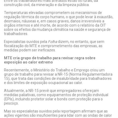
Entre os trabalhadores mais afetados estão os rurais, da
construção civil, da mineração e da limpeza pública.
Temperaturas elevadas comprometem os mecanismos de
regulação térmica do corpo humano, o que pode levar à exaustão,
desmaios, náuseas e, em casos graves, danos irreversíveis a
órgãos internos e até morte, de acordo com o relatório da OIT
sobre os efeitos da mudança climática na saúde e segurança de
trabalhadores.
Especialistas ouvidos pela
Folha
dizem, no entanto, que sem
fiscalização do MTE e comprometimento das empresas, as
medidas podem ser ineficazes.
MTE cria grupo de trabalho para revisar regra sobre
exposição ao calor extremo
Recentemente, o Ministério do Trabalho e Emprego criou um
grupo de trabalho para revisar a NR-15 (Norma Regulamentadora
15), que trata das condições de insalubridade para trabalhadores
e dos limites de exposição ocupacional ao calor.
Atualmente, a NR-15 prevê que empregadores ofereçam
medidas paliativas, como equipamentos de proteção individual
(EPIs), incluindo protetor solar e bonés com proteção para o
pescoço.
Mas os especialistas ouvidos pela reportagem afirmam que as
ações vigentes são insuficientes para lidar com as ondas de calor