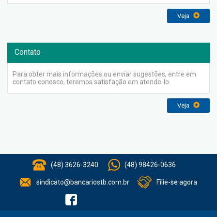
Veja
Contato
Para obter mais informações ou enviar sugestões, entre em
contato conosco, teremos satisfação em atende-lo.
Veja
(48) 3626-3240
(48) 98426-0636
sindicato@bancariostb.com.br
Filie-se agora