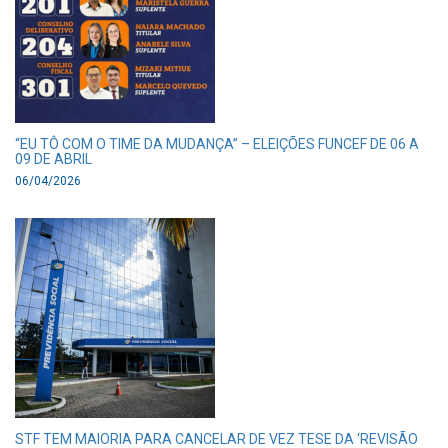
“EU TÔ COM O TIME DA MUDANÇA” – ELEIÇÕES FUNCEF DE 06 A
09 DE ABRIL
06/04/2026
STF TEM MAIORIA PARA CANCELAR DE VEZ TESE DA ‘REVISÃO