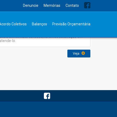
Denuncie
Memórias
Contato
Contato
Acordo Coletivos
Balanços
Previsão Orçamentária
Para obter mais informações ou enviar sugestões,
entre em contato conosco, teremos satisfação em
atende-lo.
Veja