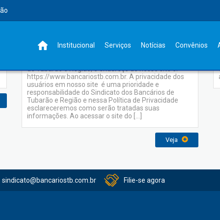
rão
Política de Privacidade
Institucional
Serviços
Notícias
Convênios
Quem somos Olá somos o Sindicato dos Bancários
de Tubarão e Região, o endereço do nosso site é:
https://www.bancariostb.com.br. A privacidade dos
usuários em nosso site é uma prioridade e
responsabilidade do Sindicato dos Bancários de
Tubarão e Região e nessa Política de Privacidade
esclareceremos como serão tratadas suas
informações. Ao acessar o site do […]
Veja
sindicato@bancariostb.com.br
Filie-se agora