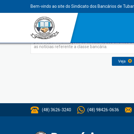
INDEX
Bem-vindo ao site do Sindicato dos Bancários de Tuba
Jornal Sindicato
O Jornal do Sindicato dos Bancários foi elaborado
para trazer informações do cotidiano, dos eventos e
as notícias referente a classe bancária.
Veja
(48) 3626-3240
(48) 98426-0636