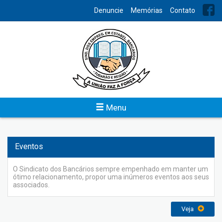
INDEX
Denuncie
Memórias
Contato
Institucional
Um sindicato atuante, bem estruturado, é a demonstração
clara de uma categoria bem organizada e unida, fortalecida
para os conflitos naturais que se estabelecem na relação entre
capital e trabalho.
Menu
Veja
Eventos
O Sindicato dos Bancários sempre empenhado em manter um
ótimo relacionamento, propor uma inúmeros eventos aos seus
associados.
Veja