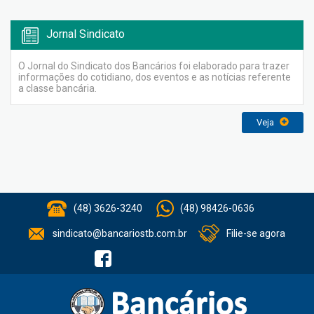
Jornal Sindicato
O Jornal do Sindicato dos Bancários foi elaborado para trazer
informações do cotidiano, dos eventos e as notícias referente
a classe bancária.
Veja
(48) 3626-3240
(48) 98426-0636
sindicato@bancariostb.com.br
Filie-se agora