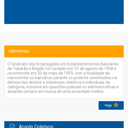
Memórias
O Sindicato dos Empregados em Estabelecimentos Bancários
de Tubarão e Região foi fundado em 31 de agosto de 1958 e
reconhecido em 20 de maio de 1959, com a finalidade de
representar os bancários perante os poderes constituídos na
defesa dos direitos e interesses coletivos e individuais da
categoria, inclusive em questões judiciais ou administrativas e
atuando sempre em busca de uma sociedade melhor.
Veja
Acordo Coletivos