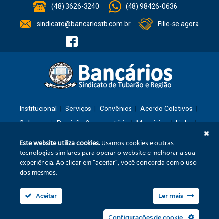
(48) 3626-3240
(48) 98426-0636
sindicato@bancariostb.com.br
Filie-se agora
Institucional
Serviços
Convênios
Acordo Coletivos
Balanços
Previsão Orçamentária
Memórias
Links
Contato
Este website utiliza cookies.
Usamos cookies e outras
tecnologias similares para operar o website e melhorar a sua
experiência. Ao clicar em “aceitar”, você concorda com o uso
Rua: São José, 36 – Ed. Cláudia – Térreo – Tubarão/SC – CEP: 88701-260
dos mesmos.
Confira no mapa
Aceitar
Ler mais
Fone/Fax: (48) 3626-3240
sindicato@bancariostb.com.br
Configurações de cookie
Política de Privacidade