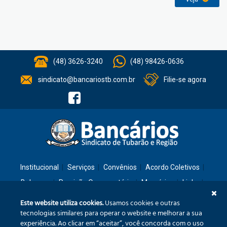
(48) 3626-3240
(48) 98426-0636
sindicato@bancariostb.com.br
Filie-se agora
Institucional
Serviços
Convênios
Acordo Coletivos
Balanços
Previsão Orçamentária
Memórias
Links
Contato
Este website utiliza cookies.
Usamos cookies e outras
tecnologias similares para operar o website e melhorar a sua
experiência. Ao clicar em “aceitar”, você concorda com o uso
Rua: São José, 36 – Ed. Cláudia – Térreo – Tubarão/SC – CEP: 88701-260