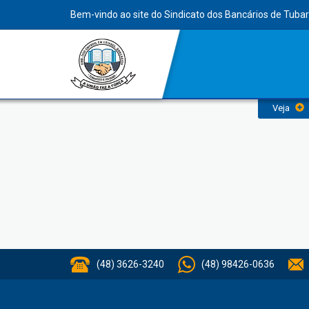
INDEX
Bem-vindo ao site do Sindicato dos Bancários de Tuba
Meus dados
Veja
(48) 3626-3240
(48) 98426-0636