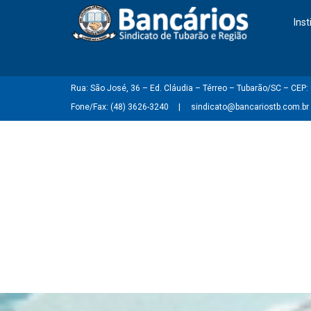
Inst
Rua: São José, 36 – Ed. Cláudia – Térreo – Tubarão/SC – CEP
Fone/Fax: (48) 3626-3240
sindicato@bancariostb.com.br