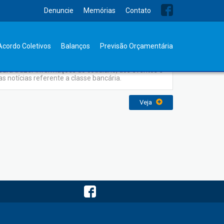
Denuncie
Memórias
Contato
Jornal Sindicato
Acordo Coletivos
Balanços
Previsão Orçamentária
O Jornal do Sindicato dos Bancários foi elaborado
para trazer informações do cotidiano, dos eventos e
as notícias referente a classe bancária.
Veja