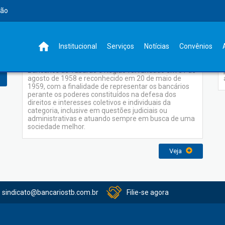
rão
Memórias
Institucional
Serviços
Notícias
Convênios
O Sindicato dos Empregados em Estabelecimentos
Bancários de Tubarão e Região foi fundado em 31 de
agosto de 1958 e reconhecido em 20 de maio de
1959, com a finalidade de representar os bancários
perante os poderes constituídos na defesa dos
direitos e interesses coletivos e individuais da
categoria, inclusive em questões judiciais ou
administrativas e atuando sempre em busca de uma
sociedade melhor.
Veja
sindicato@bancariostb.com.br
Filie-se agora