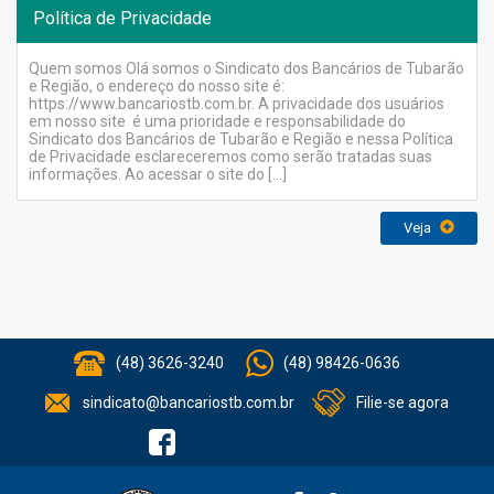
Política de Privacidade
Quem somos Olá somos o Sindicato dos Bancários de Tubarão
e Região, o endereço do nosso site é:
https://www.bancariostb.com.br. A privacidade dos usuários
em nosso site é uma prioridade e responsabilidade do
Sindicato dos Bancários de Tubarão e Região e nessa Política
de Privacidade esclareceremos como serão tratadas suas
informações. Ao acessar o site do […]
Veja
(48) 3626-3240
(48) 98426-0636
sindicato@bancariostb.com.br
Filie-se agora