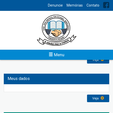
INDEX
Denuncie
Memórias
Contato
Denuncie Assédio Moral
O programa de combate ao assédio moral é uma conquista
dos trabalhadores após grande mobilização na Campanha
Nacional Unificada 2010. Trata-se de um acordo aditivo à
Convenção Coletiva de Trabalho que tem adesão voluntária
tanto dos bancos quanto dos sindicatos.
Menu
Veja
Meus dados
Veja