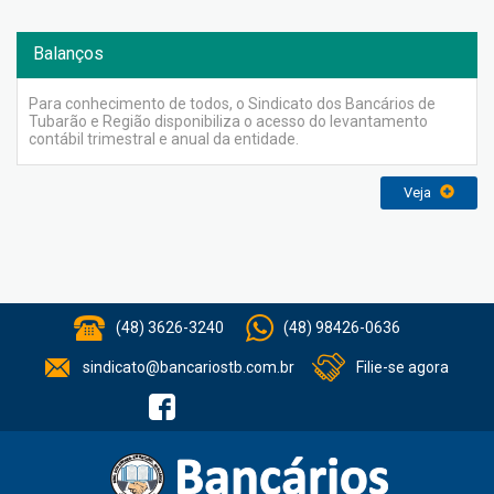
Balanços
Para conhecimento de todos, o Sindicato dos Bancários de
Tubarão e Região disponibiliza o acesso do levantamento
contábil trimestral e anual da entidade.
Veja
(48) 3626-3240
(48) 98426-0636
sindicato@bancariostb.com.br
Filie-se agora