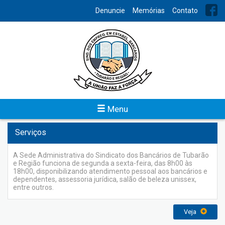
INDEX
Denuncie
Memórias
Contato
Notícias
Em notícias você terá um canal sempre atualizado com
informações de seu interesse.
Veja
Menu
Serviços
A Sede Administrativa do Sindicato dos Bancários de Tubarão
e Região funciona de segunda a sexta-feira, das 8h00 às
18h00, disponibilizando atendimento pessoal aos bancários e
dependentes, assessoria jurídica, salão de beleza unissex,
entre outros.
Veja