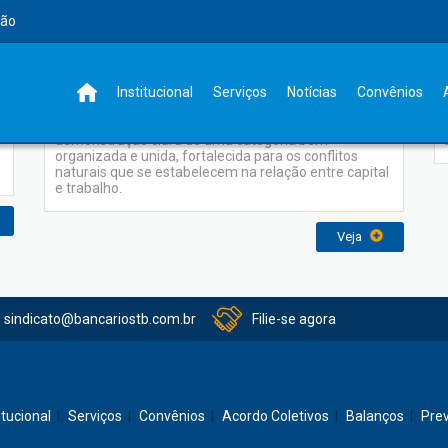
rão
Institucional
Institucional
Serviços
Notícias
Convênios
Um sindicato atuante, bem estruturado, é a
o
demonstração clara de uma categoria bem
organizada e unida, fortalecida para os conflitos
naturais que se estabelecem na relação entre capital
e trabalho.
Veja
sindicato@bancariostb.com.br
Filie-se agora
itucional
Serviços
Convênios
Acordo Coletivos
Balanços
Pre