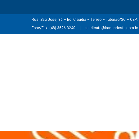
Rua: São José, 36 – Ed. Cláudia – Térreo – Tubarão/SC – CEP
Fone/Fax: (48) 3626-3240
sindicato@bancariostb.com.br