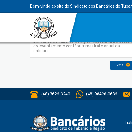
INDEX
Bem-vindo ao site do Sindicato dos Bancários de Tuba
Balanços
Para conhecimento de todos, o Sindicato dos
Bancários de Tubarão e Região disponibiliza o acess
do levantamento contábil trimestral e anual da
entidade.
Veja
(48) 3626-3240
(48) 98426-0636
Inst