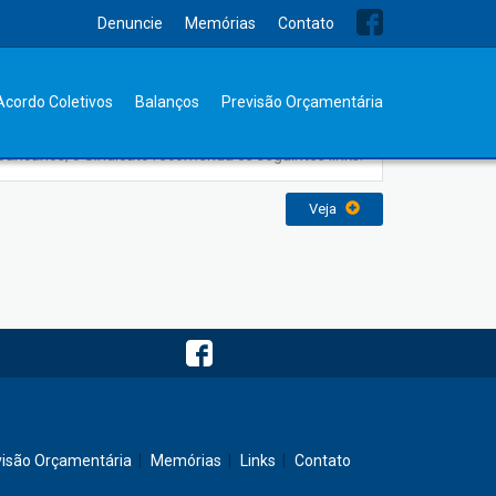
Denuncie
Memórias
Contato
Links Importantes
Acordo Coletivos
Balanços
Previsão Orçamentária
Para facilitar o acesso aos sites de interesse dos
bancários, o Sindicato recomenda os seguintes links:
Veja
visão Orçamentária
Memórias
Links
Contato